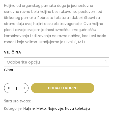
Haljina od organskog pamuka duga je jednostavna
osnovna ravna bela haljina bez rukava sa postavom od
štrikanog pamuka. Rebrasta tekstura i duboki šlicevi sa
strana daju ovoj haljini dozu ekstravagancije. Ova haljina
pleni i osvaja svojom jednostavnošću i mogućnošću
kombinovanja i stilizovanja na razne načine, kao i svi basic
modeli koje volimo. Izradjujemo je u vel. S, M i L.
VELIČINA
Clear
DODAJ U KORPU
Šifra proizvoda:
-
Kategorije:
Haljine
,
Meko
,
Najnovije
,
Nova kolekcija